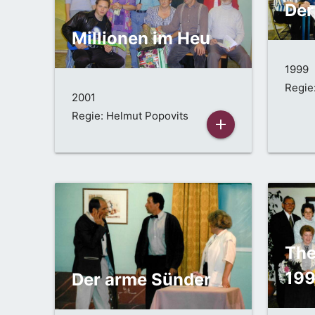
Der
Millionen im Heu
1999
Regie
2001
Regie: Helmut Popovits
add
The
19
Der arme Sünder