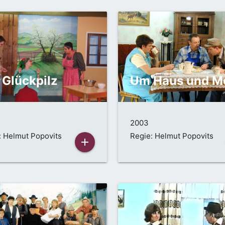
 Glückpilz
Um Haus und M
2003
: Helmut Popovits
Regie: Helmut Popovits
add