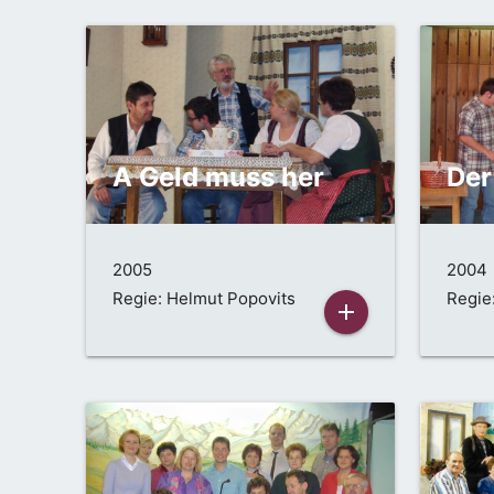
A Geld muss her
Der
2005
2004
Regie: Helmut Popovits
Regie
add