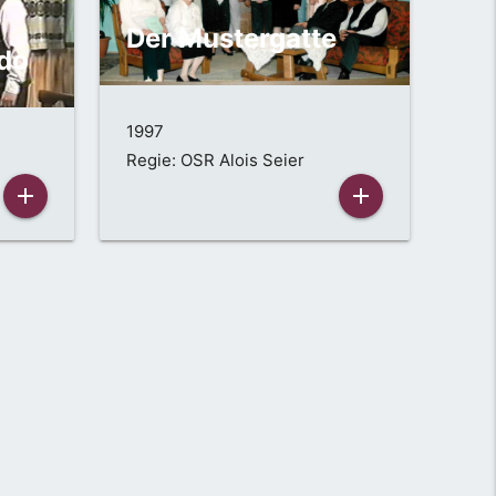
Der Mustergatte
do
1997
Regie: OSR Alois Seier
add
add