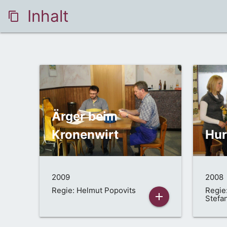
Inhalt
content_copy
Ärger beim
Kronenwirt
Hur
2009
2008
Regie: Helmut Popovits
Regie:
add
Stefa