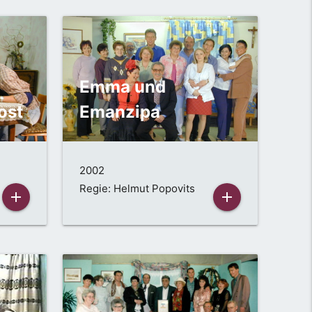
Emma und
ost
Emanzipa
2002
Regie: Helmut Popovits
add
add