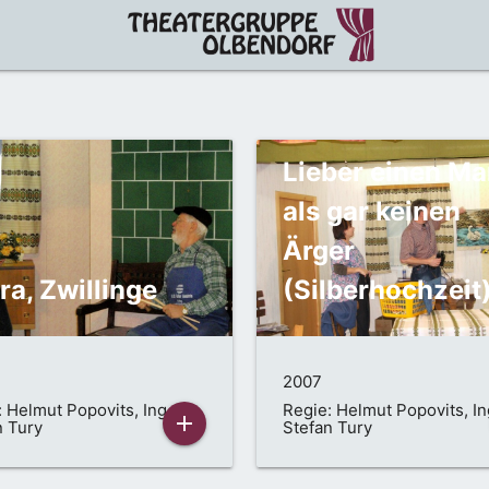
Lieber einen Ma
als gar keinen
Ärger
ra, Zwillinge
(Silberhochzeit
2007
 Helmut Popovits, Ing.
Regie: Helmut Popovits, In
add
n Tury
Stefan Tury