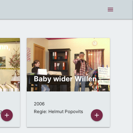
menue
nn,
)
Baby wider Willen
2006
g.
Regie: Helmut Popovits
add
add