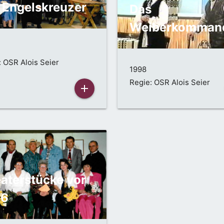
 Engelskreuzer
Das
Weiberkomman
: OSR Alois Seier
1998
Regie: OSR Alois Seier
add
aterstücke vor
96